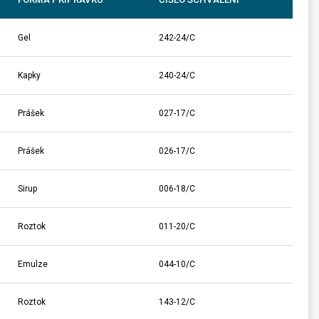
Gel
242-24/C
Kapky
240-24/C
Prášek
027-17/C
Prášek
026-17/C
Sirup
006-18/C
Roztok
011-20/C
Emulze
044-10/C
Roztok
143-12/C