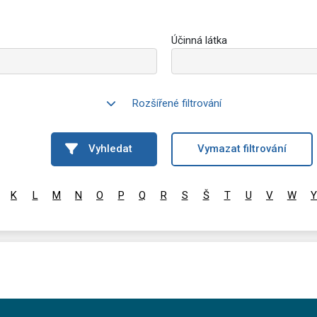
Účinná látka
Rozšířené filtrování
Vyhledat
Vymazat filtrování
K
L
M
N
O
P
Q
R
S
Š
T
U
V
W
Y