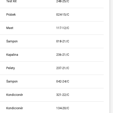
Test Kit
248-25/C
Prášek
024-15/C
Mast
117-12/C
Šampon
018-21/C
Kapalina
236-21/C
Pelety
237-21/C
Šampon
042-24/C
Kondicionér
321-22/C
Kondicionér
134-20/C