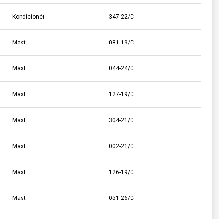
Kondicionér
347-22/C
Mast
081-19/C
Mast
044-24/C
Mast
127-19/C
Mast
304-21/C
Mast
002-21/C
Mast
126-19/C
Mast
051-26/C