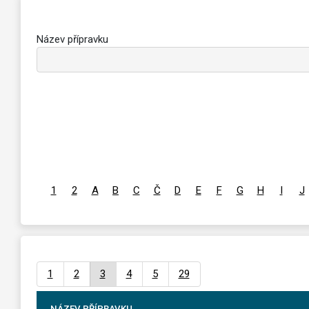
Název přípravku
1
2
A
B
C
Č
D
E
F
G
H
I
J
1
2
3
4
5
29
NÁZEV PŘÍPRAVKU