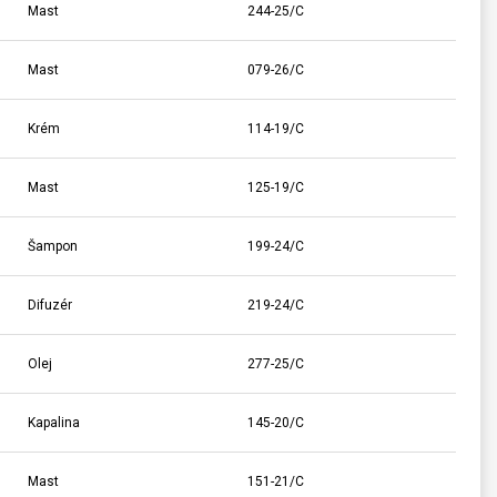
Mast
244-25/C
Mast
079-26/C
Krém
114-19/C
Mast
125-19/C
Šampon
199-24/C
Difuzér
219-24/C
Olej
277-25/C
Kapalina
145-20/C
Mast
151-21/C