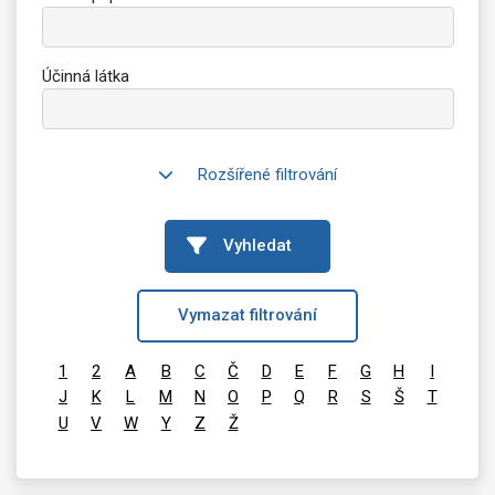
Účinná látka
Rozšířené filtrování
Vyhledat
Vymazat filtrování
1
2
A
B
C
Č
D
E
F
G
H
I
J
K
L
M
N
O
P
Q
R
S
Š
T
U
V
W
Y
Z
Ž