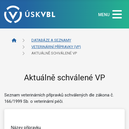
MENU
DATABÁZE A SEZNAMY
VETERINÁRNÍ PŘÍPRAVKY (VP)
AKTUÁLNĚ SCHVÁLENÉ VP
Aktuálně schválené VP
Seznam veterinárních přípravků schválených dle zákona č.
166/1999 Sb. o veterinární péči.
Název přípravku