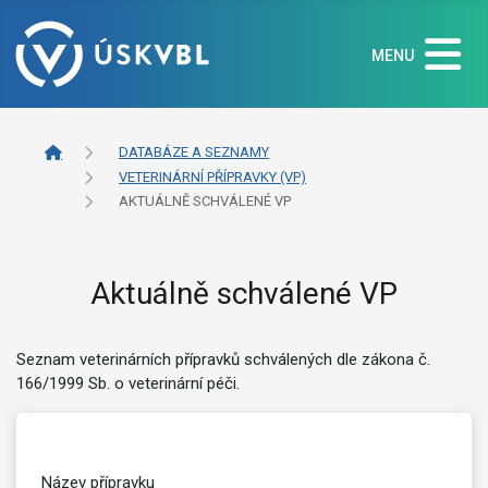
MENU
DATABÁZE A SEZNAMY
VETERINÁRNÍ PŘÍPRAVKY (VP)
AKTUÁLNĚ SCHVÁLENÉ VP
Aktuálně schválené VP
Seznam veterinárních přípravků schválených dle zákona č.
166/1999 Sb. o veterinární péči.
Název přípravku