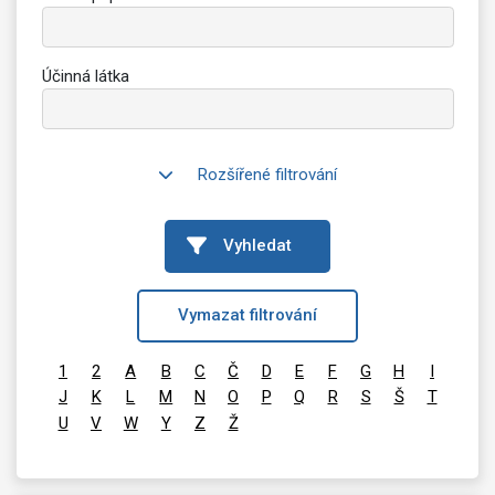
Účinná látka
Rozšířené filtrování
Vyhledat
Vymazat filtrování
1
2
A
B
C
Č
D
E
F
G
H
I
J
K
L
M
N
O
P
Q
R
S
Š
T
U
V
W
Y
Z
Ž