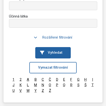
Účinná látka
Rozšířené filtrování
Vyhledat
Vymazat filtrování
1
2
A
B
C
Č
D
E
F
G
H
I
J
K
L
M
N
O
P
Q
R
S
Š
T
U
V
W
Y
Z
Ž