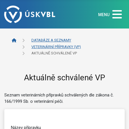
MENU
DATABÁZE A SEZNAMY
VETERINÁRNÍ PŘÍPRAVKY (VP)
AKTUÁLNĚ SCHVÁLENÉ VP
Aktuálně schválené VP
Seznam veterinárních přípravků schválených dle zákona č.
166/1999 Sb. o veterinární péči.
Název přípravku