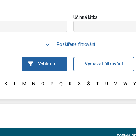
Účinná látka
Rozšířené filtrování
Vyhledat
Vymazat filtrování
K
L
M
N
O
P
Q
R
S
Š
T
U
V
W
Y
FORMA P