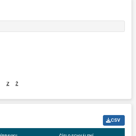
Z
Ž
CSV
ŘÍPRAVKU
ČÍSLO SCHVÁLENÍ