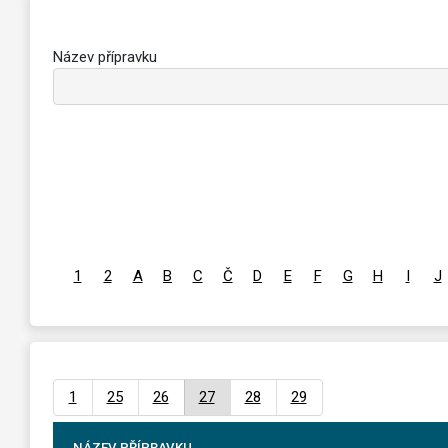
Název přípravku
1
2
A
B
C
Č
D
E
F
G
H
I
J
1
25
26
27
28
29
NÁZEV PŘÍPRAVKU