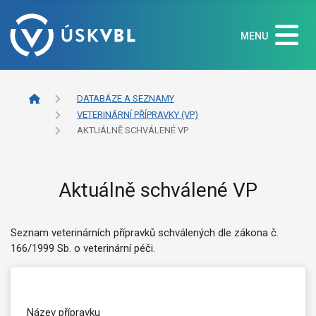
MENU
DATABÁZE A SEZNAMY
VETERINÁRNÍ PŘÍPRAVKY (VP)
AKTUÁLNĚ SCHVÁLENÉ VP
Aktuálně schválené VP
Seznam veterinárních přípravků schválených dle zákona č.
166/1999 Sb. o veterinární péči.
Název přípravku