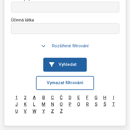
Účinná látka
Rozšířené filtrování
Vyhledat
Vymazat filtrování
1
2
A
B
C
Č
D
E
F
G
H
I
J
K
L
M
N
O
P
Q
R
S
Š
T
U
V
W
Y
Z
Ž