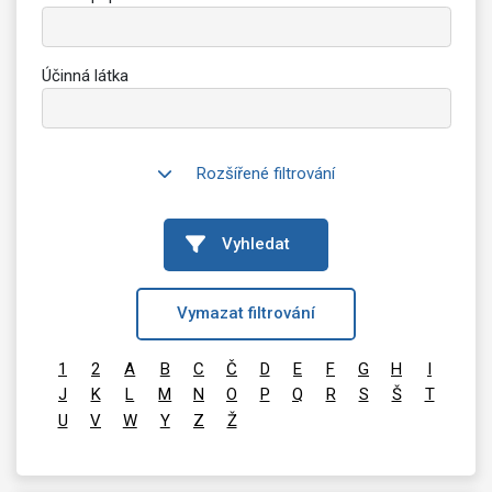
Účinná látka
Rozšířené filtrování
Vyhledat
Vymazat filtrování
1
2
A
B
C
Č
D
E
F
G
H
I
J
K
L
M
N
O
P
Q
R
S
Š
T
U
V
W
Y
Z
Ž