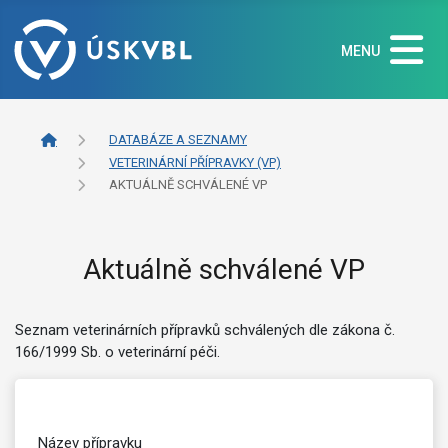
MENU
DATABÁZE A SEZNAMY
VETERINÁRNÍ PŘÍPRAVKY (VP)
AKTUÁLNĚ SCHVÁLENÉ VP
Aktuálně schválené VP
Seznam veterinárních přípravků schválených dle zákona č.
166/1999 Sb. o veterinární péči.
Název přípravku