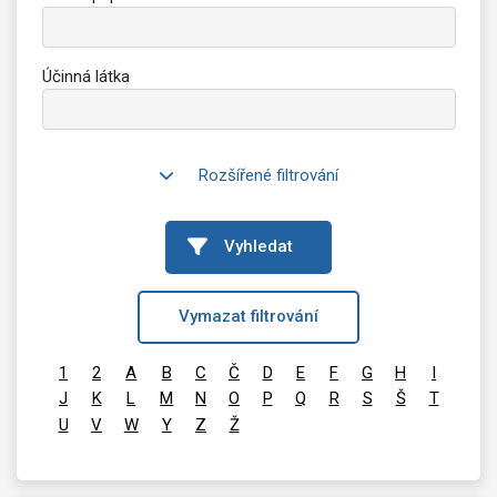
Účinná látka
Rozšířené filtrování
Vyhledat
Vymazat filtrování
1
2
A
B
C
Č
D
E
F
G
H
I
J
K
L
M
N
O
P
Q
R
S
Š
T
U
V
W
Y
Z
Ž