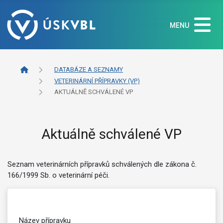
MENU
DATABÁZE A SEZNAMY
VETERINÁRNÍ PŘÍPRAVKY (VP)
AKTUÁLNĚ SCHVÁLENÉ VP
Aktuálně schválené VP
Seznam veterinárních přípravků schválených dle zákona č.
166/1999 Sb. o veterinární péči.
Název přípravku