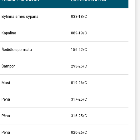
Bylinná směs sypaná
033-18/C
Kapalina
089-19/C
Ředidlo spermatu
156-22/C
Šampon
293-25/C
Mast
019-26/C
Pěna
317-25/C
Pěna
316-25/C
Pěna
020-26/C