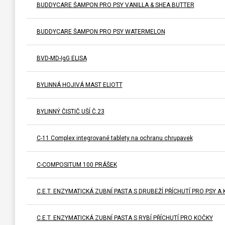
BUDDYCARE ŠAMPON PRO PSY VANILLA & SHEA BUTTER
BUDDYCARE ŠAMPON PRO PSY WATERMELON
BVD-MD-IgG ELISA
BYLINNÁ HOJIVÁ MAST ELIOTT
BYLINNÝ ČISTIČ UŠÍ Č.23
C-11 Complex integrované tablety na ochranu chrupavek
C-COMPOSITUM 100 PRÁŠEK
C.E.T. ENZYMATICKÁ ZUBNÍ PASTA S DRUBEŽÍ PŘÍCHUTÍ PRO PSY A
C.E.T. ENZYMATICKÁ ZUBNÍ PASTA S RYBÍ PŘÍCHUTÍ PRO KOČKY