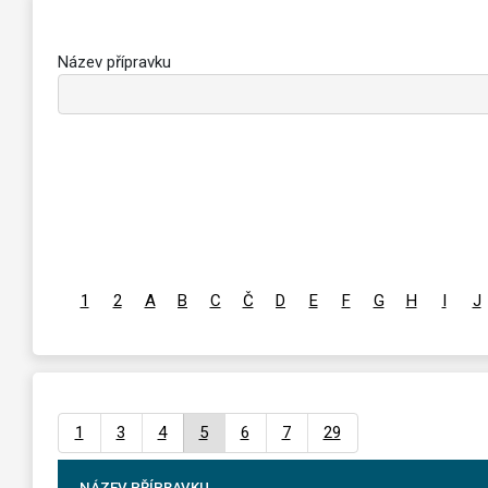
Název přípravku
1
2
A
B
C
Č
D
E
F
G
H
I
J
1
3
4
5
6
7
29
NÁZEV PŘÍPRAVKU