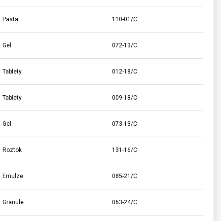
Pasta
110-01/C
Gel
072-13/C
Tablety
012-18/C
Tablety
009-18/C
Gel
073-13/C
Roztok
131-16/C
Emulze
085-21/C
Granule
063-24/C