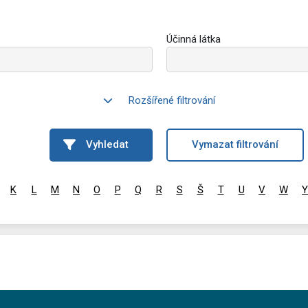
Účinná látka
Rozšířené filtrování
Vyhledat
Vymazat filtrování
K
L
M
N
O
P
Q
R
S
Š
T
U
V
W
Y