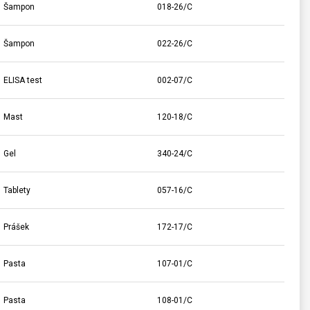
Šampon
018-26/C
Šampon
022-26/C
ELISA test
002-07/C
Mast
120-18/C
Gel
340-24/C
Tablety
057-16/C
Prášek
172-17/C
Pasta
107-01/C
Pasta
108-01/C