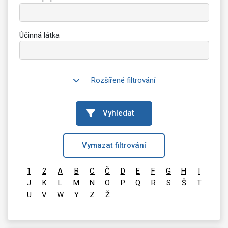
Účinná látka
Rozšířené filtrování
Vyhledat
Vymazat filtrování
1
2
A
B
C
Č
D
E
F
G
H
I
J
K
L
M
N
O
P
Q
R
S
Š
T
U
V
W
Y
Z
Ž