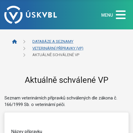
MENU
DATABÁZE A SEZNAMY
VETERINÁRNÍ PŘÍPRAVKY (VP)
AKTUÁLNĚ SCHVÁLENÉ VP
Aktuálně schválené VP
Seznam veterinárních přípravků schválených dle zákona č.
166/1999 Sb. o veterinární péči.
Název přípravku