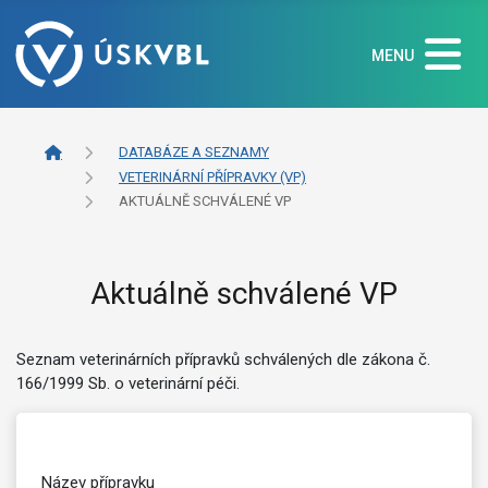
MENU
DATABÁZE A SEZNAMY
VETERINÁRNÍ PŘÍPRAVKY (VP)
AKTUÁLNĚ SCHVÁLENÉ VP
Aktuálně schválené VP
Seznam veterinárních přípravků schválených dle zákona č.
166/1999 Sb. o veterinární péči.
Název přípravku