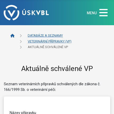
MENU
DATABÁZE A SEZNAMY
VETERINÁRNÍ PŘÍPRAVKY (VP)
AKTUÁLNĚ SCHVÁLENÉ VP
Aktuálně schválené VP
Seznam veterinárních přípravků schválených dle zákona č.
166/1999 Sb. o veterinární péči.
Název přípravku