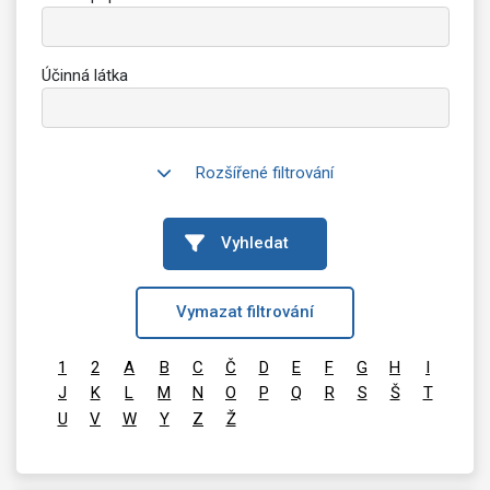
Účinná látka
Rozšířené filtrování
Vyhledat
Vymazat filtrování
1
2
A
B
C
Č
D
E
F
G
H
I
J
K
L
M
N
O
P
Q
R
S
Š
T
U
V
W
Y
Z
Ž