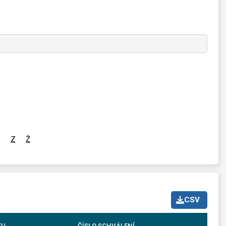
Z
Ž
CSV
KU
ČÍSLO SCHVÁLENÍ