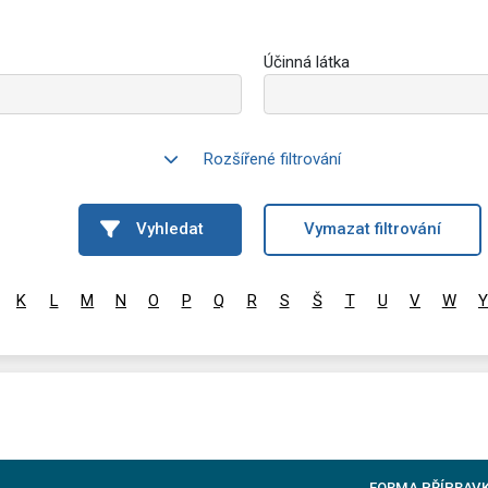
Účinná látka
Rozšířené filtrování
Vyhledat
Vymazat filtrování
K
L
M
N
O
P
Q
R
S
Š
T
U
V
W
Y
FORMA PŘÍPRAV