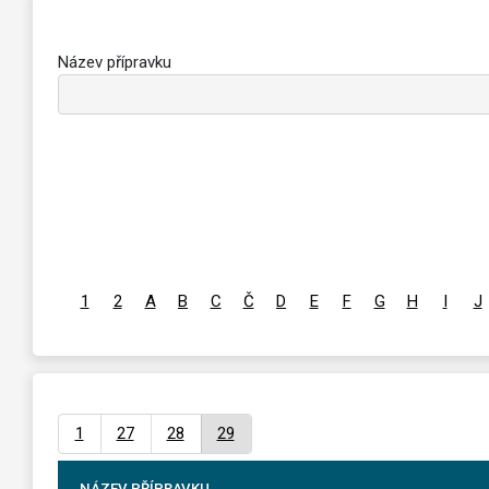
Název přípravku
1
2
A
B
C
Č
D
E
F
G
H
I
J
1
27
28
29
NÁZEV PŘÍPRAVKU