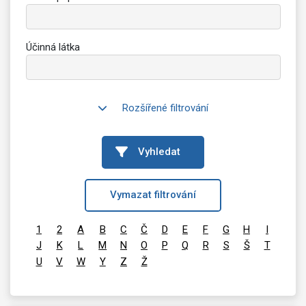
Účinná látka
Rozšířené filtrování
Vyhledat
Vymazat filtrování
1
2
A
B
C
Č
D
E
F
G
H
I
J
K
L
M
N
O
P
Q
R
S
Š
T
U
V
W
Y
Z
Ž