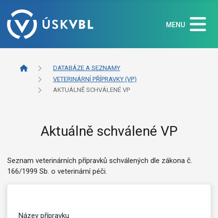
MENU
DATABÁZE A SEZNAMY
VETERINÁRNÍ PŘÍPRAVKY (VP)
AKTUÁLNĚ SCHVÁLENÉ VP
Aktuálně schválené VP
Seznam veterinárních přípravků schválených dle zákona č.
166/1999 Sb. o veterinární péči.
Název přípravku