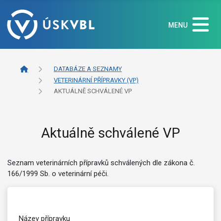
MENU
DATABÁZE A SEZNAMY
VETERINÁRNÍ PŘÍPRAVKY (VP)
AKTUÁLNĚ SCHVÁLENÉ VP
Aktuálně schválené VP
Seznam veterinárních přípravků schválených dle zákona č.
166/1999 Sb. o veterinární péči.
Název přípravku