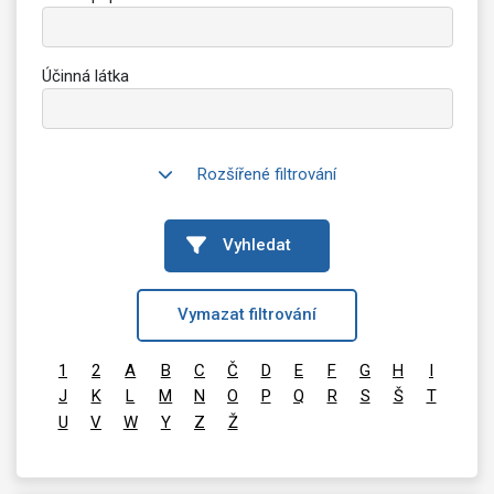
Účinná látka
Rozšířené filtrování
Vyhledat
Vymazat filtrování
1
2
A
B
C
Č
D
E
F
G
H
I
J
K
L
M
N
O
P
Q
R
S
Š
T
U
V
W
Y
Z
Ž