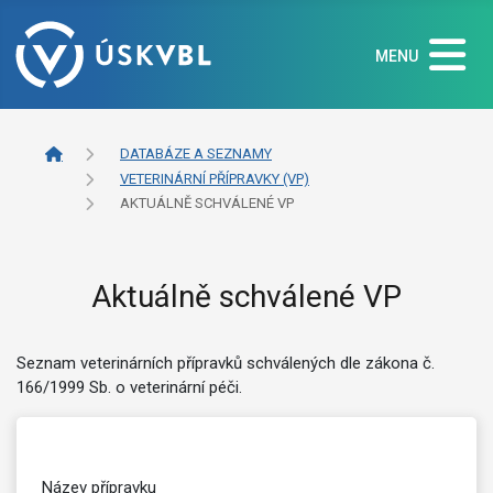
MENU
DATABÁZE A SEZNAMY
VETERINÁRNÍ PŘÍPRAVKY (VP)
AKTUÁLNĚ SCHVÁLENÉ VP
Aktuálně schválené VP
Seznam veterinárních přípravků schválených dle zákona č.
166/1999 Sb. o veterinární péči.
Název přípravku