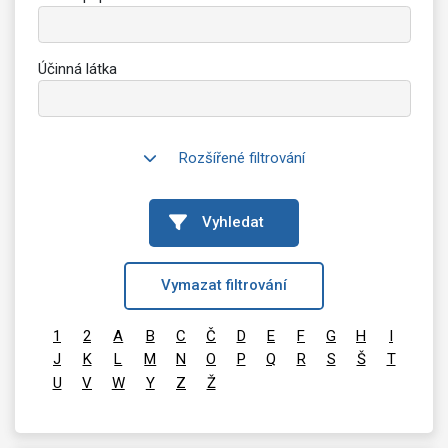
Účinná látka
Rozšířené filtrování
Vyhledat
Vymazat filtrování
1
2
A
B
C
Č
D
E
F
G
H
I
J
K
L
M
N
O
P
Q
R
S
Š
T
U
V
W
Y
Z
Ž