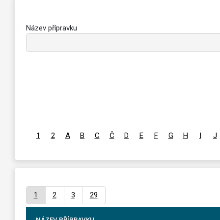
Název přípravku
1
2
A
B
C
Č
D
E
F
G
H
I
J
1
2
3
29
NÁZEV PŘÍPRAVKU