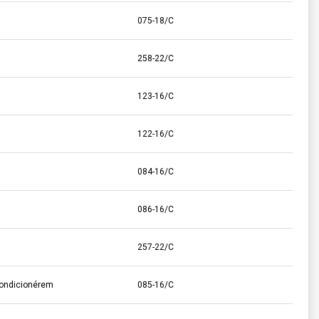
075-18/C
258-22/C
123-16/C
122-16/C
084-16/C
086-16/C
257-22/C
ondicionérem
085-16/C