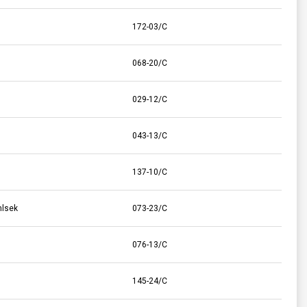
172-03/C
068-20/C
029-12/C
043-13/C
137-10/C
mlsek
073-23/C
076-13/C
145-24/C