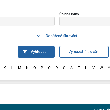
Účinná látka
Rozšířené filtrování
Vyhledat
Vymazat filtrování
K
L
M
N
O
P
Q
R
S
Š
T
U
V
W
Y
FORMA PŘ