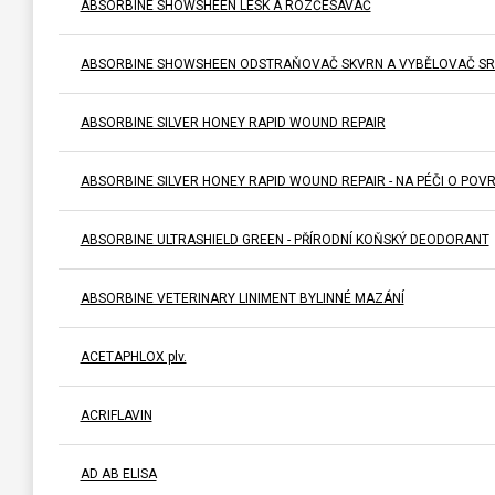
ABSORBINE SHOWSHEEN LESK A ROZČESÁVAČ
ABSORBINE SHOWSHEEN ODSTRAŇOVAČ SKVRN A VYBĚLOVAČ SR
ABSORBINE SILVER HONEY RAPID WOUND REPAIR
ABSORBINE SILVER HONEY RAPID WOUND REPAIR - NA PÉČI O PO
ABSORBINE ULTRASHIELD GREEN - PŘÍRODNÍ KOŇSKÝ DEODORANT
ABSORBINE VETERINARY LINIMENT BYLINNÉ MAZÁNÍ
ACETAPHLOX plv.
ACRIFLAVIN
AD AB ELISA