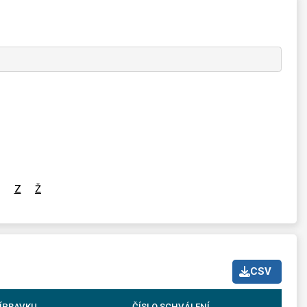
Z
Ž
CSV
ÍPRAVKU
ČÍSLO SCHVÁLENÍ