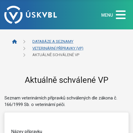
MENU
DATABÁZE A SEZNAMY
VETERINÁRNÍ PŘÍPRAVKY (VP)
AKTUÁLNĚ SCHVÁLENÉ VP
Aktuálně schválené VP
Seznam veterinárních přípravků schválených dle zákona č.
166/1999 Sb. o veterinární péči.
Název přípravku