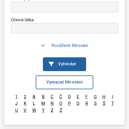
Účinná látka
Rozšířené filtrování
Vyhledat
Vymazat filtrování
1
2
A
B
C
Č
D
E
F
G
H
I
J
K
L
M
N
O
P
Q
R
S
Š
T
U
V
W
Y
Z
Ž