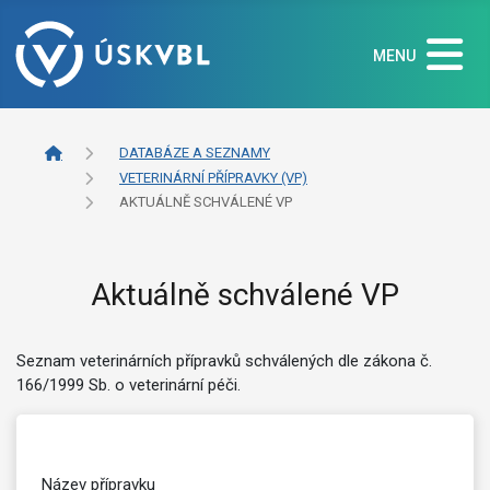
MENU
DATABÁZE A SEZNAMY
VETERINÁRNÍ PŘÍPRAVKY (VP)
AKTUÁLNĚ SCHVÁLENÉ VP
Aktuálně schválené VP
Seznam veterinárních přípravků schválených dle zákona č.
166/1999 Sb. o veterinární péči.
Název přípravku