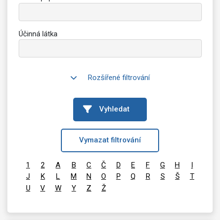
Účinná látka
Rozšířené filtrování
Vyhledat
Vymazat filtrování
1
2
A
B
C
Č
D
E
F
G
H
I
J
K
L
M
N
O
P
Q
R
S
Š
T
U
V
W
Y
Z
Ž