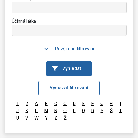
Účinná látka
Rozšířené filtrování
Vyhledat
Vymazat filtrování
1
2
A
B
C
Č
D
E
F
G
H
I
J
K
L
M
N
O
P
Q
R
S
Š
T
U
V
W
Y
Z
Ž