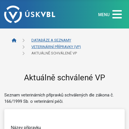
MENU
DATABÁZE A SEZNAMY
VETERINÁRNÍ PŘÍPRAVKY (VP)
AKTUÁLNĚ SCHVÁLENÉ VP
Aktuálně schválené VP
Seznam veterinárních přípravků schválených dle zákona č.
166/1999 Sb. o veterinární péči.
Název přípravku