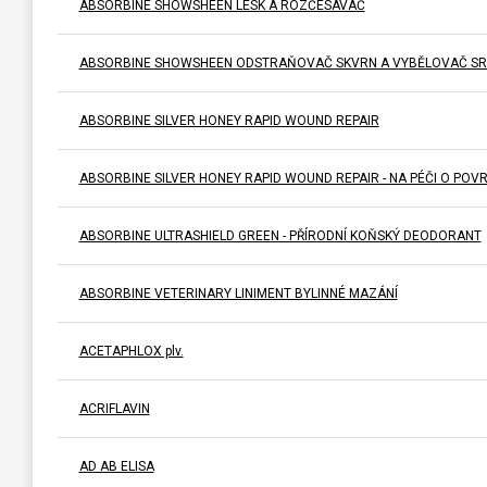
ABSORBINE SHOWSHEEN LESK A ROZČESÁVAČ
ABSORBINE SHOWSHEEN ODSTRAŇOVAČ SKVRN A VYBĚLOVAČ SR
ABSORBINE SILVER HONEY RAPID WOUND REPAIR
ABSORBINE SILVER HONEY RAPID WOUND REPAIR - NA PÉČI O PO
ABSORBINE ULTRASHIELD GREEN - PŘÍRODNÍ KOŇSKÝ DEODORANT
ABSORBINE VETERINARY LINIMENT BYLINNÉ MAZÁNÍ
ACETAPHLOX plv.
ACRIFLAVIN
AD AB ELISA