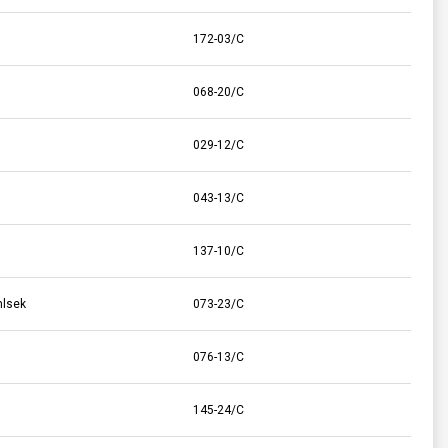
172-03/C
068-20/C
029-12/C
043-13/C
137-10/C
mlsek
073-23/C
076-13/C
145-24/C