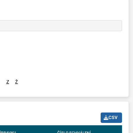
Z
Ž
CSV
ÍPRAVKU
ČÍSLO SCHVÁLENÍ