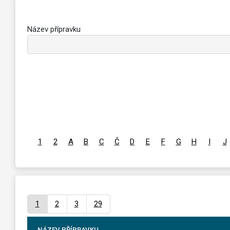
Název přípravku
1
2
A
B
C
Č
D
E
F
G
H
I
J
1
2
3
29
NÁZEV PŘÍPRAVKU