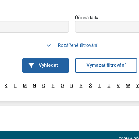
Účinná látka
Rozšířené filtrování
Vyhledat
Vymazat filtrování
K
L
M
N
O
P
Q
R
S
Š
T
U
V
W
Y
FORMA PŘ