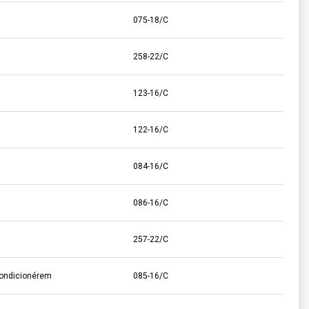
075-18/C
258-22/C
123-16/C
122-16/C
084-16/C
086-16/C
257-22/C
ondicionérem
085-16/C