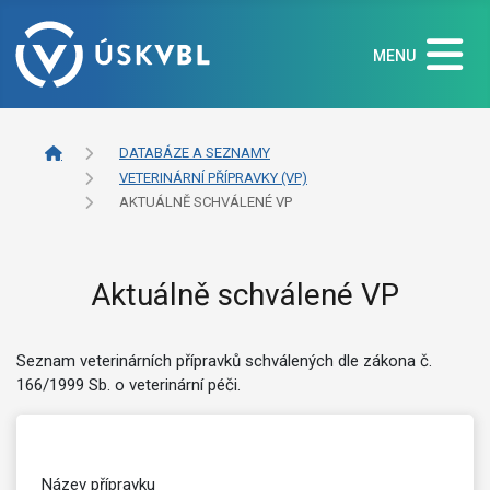
MENU
DATABÁZE A SEZNAMY
VETERINÁRNÍ PŘÍPRAVKY (VP)
AKTUÁLNĚ SCHVÁLENÉ VP
Aktuálně schválené VP
Seznam veterinárních přípravků schválených dle zákona č.
166/1999 Sb. o veterinární péči.
Název přípravku