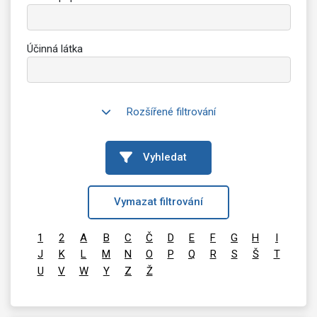
Účinná látka
Rozšířené filtrování
Vyhledat
Vymazat filtrování
1
2
A
B
C
Č
D
E
F
G
H
I
J
K
L
M
N
O
P
Q
R
S
Š
T
U
V
W
Y
Z
Ž