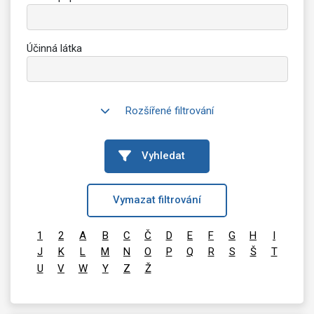
Účinná látka
Rozšířené filtrování
Vyhledat
Vymazat filtrování
1
2
A
B
C
Č
D
E
F
G
H
I
J
K
L
M
N
O
P
Q
R
S
Š
T
U
V
W
Y
Z
Ž