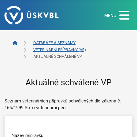
MENU
DATABÁZE A SEZNAMY
VETERINÁRNÍ PŘÍPRAVKY (VP)
AKTUÁLNĚ SCHVÁLENÉ VP
Aktuálně schválené VP
Seznam veterinárních přípravků schválených dle zákona č.
166/1999 Sb. o veterinární péči.
Název přípravku