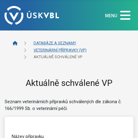
MENU
DATABÁZE A SEZNAMY
VETERINÁRNÍ PŘÍPRAVKY (VP)
AKTUÁLNĚ SCHVÁLENÉ VP
Aktuálně schválené VP
Seznam veterinárních přípravků schválených dle zákona č.
166/1999 Sb. o veterinární péči.
Název přípravku