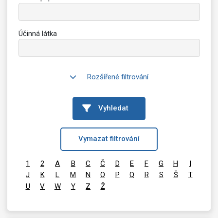
Účinná látka
Rozšířené filtrování
Vyhledat
Vymazat filtrování
1
2
A
B
C
Č
D
E
F
G
H
I
J
K
L
M
N
O
P
Q
R
S
Š
T
U
V
W
Y
Z
Ž