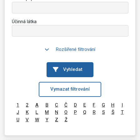
Účinná látka
Rozšířené filtrování
Vyhledat
Vymazat filtrování
1
2
A
B
C
Č
D
E
F
G
H
I
J
K
L
M
N
O
P
Q
R
S
Š
T
U
V
W
Y
Z
Ž