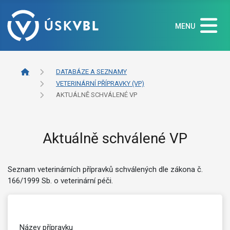
MENU
DATABÁZE A SEZNAMY
VETERINÁRNÍ PŘÍPRAVKY (VP)
AKTUÁLNĚ SCHVÁLENÉ VP
Aktuálně schválené VP
Seznam veterinárních přípravků schválených dle zákona č.
166/1999 Sb. o veterinární péči.
Název přípravku