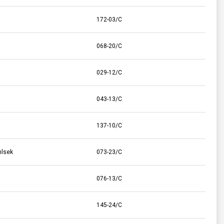
172-03/C
068-20/C
029-12/C
043-13/C
137-10/C
mlsek
073-23/C
076-13/C
145-24/C