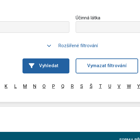
Účinná látka
Rozšířené filtrování
Vyhledat
Vymazat filtrování
K
L
M
N
O
P
Q
R
S
Š
T
U
V
W
Y
FORMA PŘ