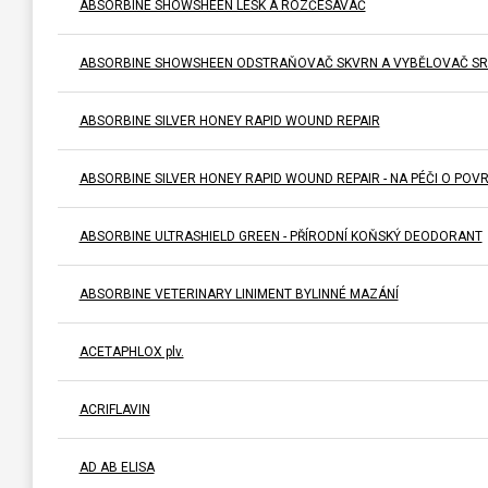
ABSORBINE SHOWSHEEN LESK A ROZČESÁVAČ
ABSORBINE SHOWSHEEN ODSTRAŇOVAČ SKVRN A VYBĚLOVAČ SR
ABSORBINE SILVER HONEY RAPID WOUND REPAIR
ABSORBINE SILVER HONEY RAPID WOUND REPAIR - NA PÉČI O PO
ABSORBINE ULTRASHIELD GREEN - PŘÍRODNÍ KOŇSKÝ DEODORANT
ABSORBINE VETERINARY LINIMENT BYLINNÉ MAZÁNÍ
ACETAPHLOX plv.
ACRIFLAVIN
AD AB ELISA