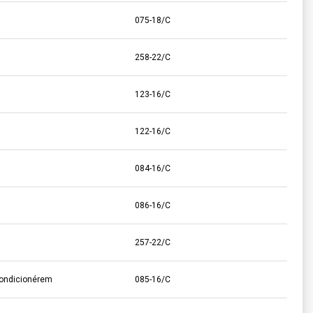
075-18/C
258-22/C
123-16/C
122-16/C
084-16/C
086-16/C
257-22/C
ondicionérem
085-16/C