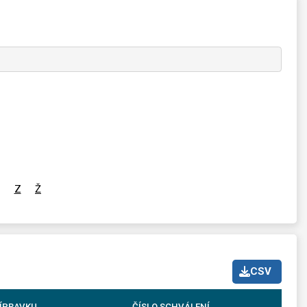
Z
Ž
CSV
ÍPRAVKU
ČÍSLO SCHVÁLENÍ