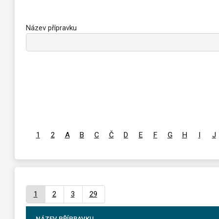
Název přípravku
1
2
A
B
C
Č
D
E
F
G
H
I
J
1
2
3
29
NÁZEV PŘÍPRAVKU