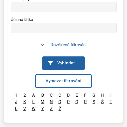
Účinná látka
Rozšířené filtrování
Vyhledat
Vymazat filtrování
1
2
A
B
C
Č
D
E
F
G
H
I
J
K
L
M
N
O
P
Q
R
S
Š
T
U
V
W
Y
Z
Ž