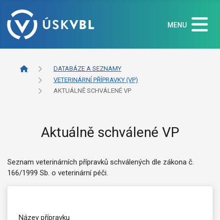
MENU
DATABÁZE A SEZNAMY
VETERINÁRNÍ PŘÍPRAVKY (VP)
AKTUÁLNĚ SCHVÁLENÉ VP
Aktuálně schválené VP
Seznam veterinárních přípravků schválených dle zákona č.
166/1999 Sb. o veterinární péči.
Název přípravku