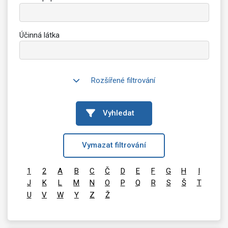
Účinná látka
Rozšířené filtrování
Vyhledat
Vymazat filtrování
1
2
A
B
C
Č
D
E
F
G
H
I
J
K
L
M
N
O
P
Q
R
S
Š
T
U
V
W
Y
Z
Ž