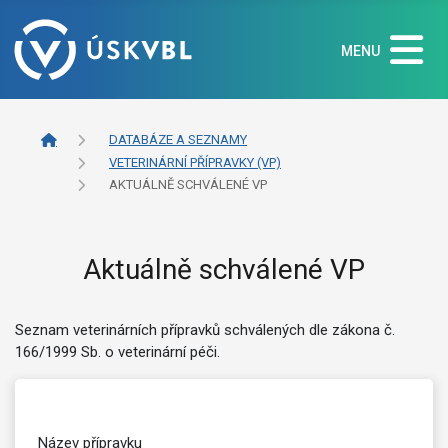
MENU
DATABÁZE A SEZNAMY
VETERINÁRNÍ PŘÍPRAVKY (VP)
AKTUÁLNĚ SCHVÁLENÉ VP
Aktuálně schválené VP
Seznam veterinárních přípravků schválených dle zákona č.
166/1999 Sb. o veterinární péči.
Název přípravku