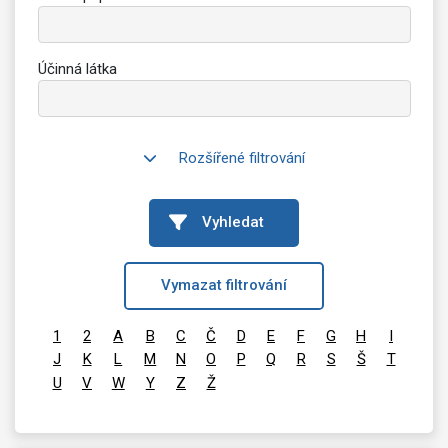
Účinná látka
Rozšířené filtrování
Vyhledat
Vymazat filtrování
1
2
A
B
C
Č
D
E
F
G
H
I
J
K
L
M
N
O
P
Q
R
S
Š
T
U
V
W
Y
Z
Ž