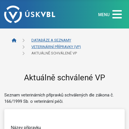
MENU
DATABÁZE A SEZNAMY
VETERINÁRNÍ PŘÍPRAVKY (VP)
AKTUÁLNĚ SCHVÁLENÉ VP
Aktuálně schválené VP
Seznam veterinárních přípravků schválených dle zákona č.
166/1999 Sb. o veterinární péči.
Název přípravku