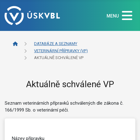
MENU
DATABÁZE A SEZNAMY
VETERINÁRNÍ PŘÍPRAVKY (VP)
AKTUÁLNĚ SCHVÁLENÉ VP
Aktuálně schválené VP
Seznam veterinárních přípravků schválených dle zákona č.
166/1999 Sb. o veterinární péči.
Název přípravku