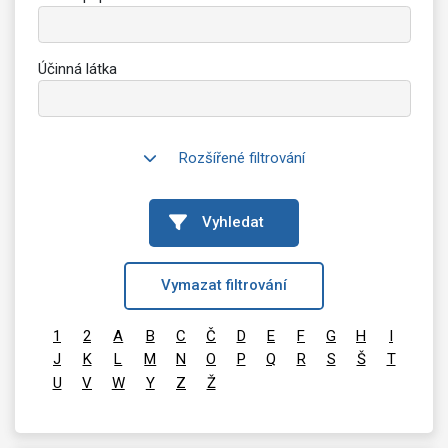
Účinná látka
Rozšířené filtrování
Vyhledat
Vymazat filtrování
1
2
A
B
C
Č
D
E
F
G
H
I
J
K
L
M
N
O
P
Q
R
S
Š
T
U
V
W
Y
Z
Ž