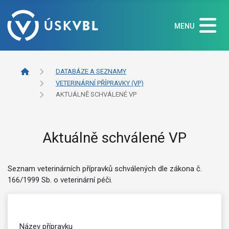
MENU
DATABÁZE A SEZNAMY
VETERINÁRNÍ PŘÍPRAVKY (VP)
AKTUÁLNĚ SCHVÁLENÉ VP
Aktuálně schválené VP
Seznam veterinárních přípravků schválených dle zákona č.
166/1999 Sb. o veterinární péči.
Název přípravku