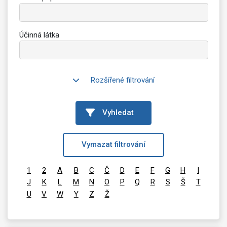
Účinná látka
Rozšířené filtrování
Vyhledat
Vymazat filtrování
1
2
A
B
C
Č
D
E
F
G
H
I
J
K
L
M
N
O
P
Q
R
S
Š
T
U
V
W
Y
Z
Ž