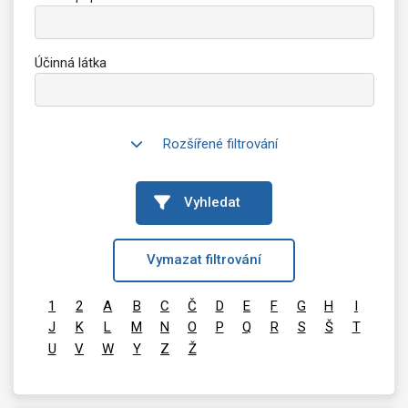
Účinná látka
Rozšířené filtrování
Vyhledat
Vymazat filtrování
1
2
A
B
C
Č
D
E
F
G
H
I
J
K
L
M
N
O
P
Q
R
S
Š
T
U
V
W
Y
Z
Ž