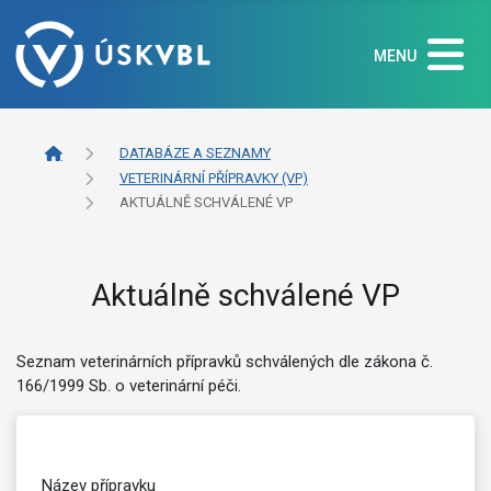
MENU
DATABÁZE A SEZNAMY
VETERINÁRNÍ PŘÍPRAVKY (VP)
AKTUÁLNĚ SCHVÁLENÉ VP
Aktuálně schválené VP
Seznam veterinárních přípravků schválených dle zákona č.
166/1999 Sb. o veterinární péči.
Název přípravku