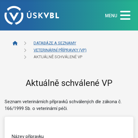
MENU
DATABÁZE A SEZNAMY
VETERINÁRNÍ PŘÍPRAVKY (VP)
AKTUÁLNĚ SCHVÁLENÉ VP
Aktuálně schválené VP
Seznam veterinárních přípravků schválených dle zákona č.
166/1999 Sb. o veterinární péči.
Název přípravku