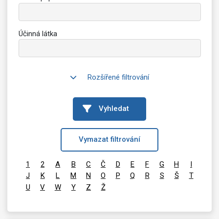
Účinná látka
Rozšířené filtrování
Vyhledat
Vymazat filtrování
1
2
A
B
C
Č
D
E
F
G
H
I
J
K
L
M
N
O
P
Q
R
S
Š
T
U
V
W
Y
Z
Ž