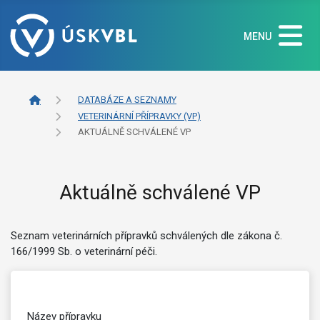
MENU
DATABÁZE A SEZNAMY
VETERINÁRNÍ PŘÍPRAVKY (VP)
AKTUÁLNĚ SCHVÁLENÉ VP
Aktuálně schválené VP
Seznam veterinárních přípravků schválených dle zákona č.
166/1999 Sb. o veterinární péči.
Název přípravku