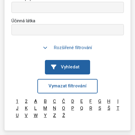
Účinná látka
Rozšířené filtrování
Vyhledat
Vymazat filtrování
1
2
A
B
C
Č
D
E
F
G
H
I
J
K
L
M
N
O
P
Q
R
S
Š
T
U
V
W
Y
Z
Ž