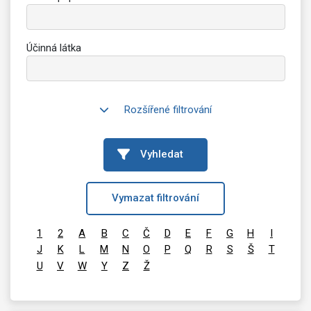
Účinná látka
Rozšířené filtrování
Vyhledat
Vymazat filtrování
1
2
A
B
C
Č
D
E
F
G
H
I
J
K
L
M
N
O
P
Q
R
S
Š
T
U
V
W
Y
Z
Ž