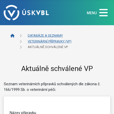
MENU
DATABÁZE A SEZNAMY
VETERINÁRNÍ PŘÍPRAVKY (VP)
AKTUÁLNĚ SCHVÁLENÉ VP
Aktuálně schválené VP
Seznam veterinárních přípravků schválených dle zákona č.
166/1999 Sb. o veterinární péči.
Název přípravku