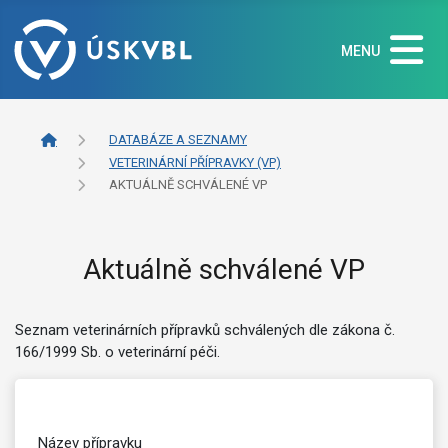
MENU
DATABÁZE A SEZNAMY
VETERINÁRNÍ PŘÍPRAVKY (VP)
AKTUÁLNĚ SCHVÁLENÉ VP
Aktuálně schválené VP
Seznam veterinárních přípravků schválených dle zákona č.
166/1999 Sb. o veterinární péči.
Název přípravku