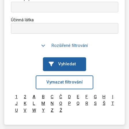
Účinná látka
Rozšířené filtrování
Vyhledat
Vymazat filtrování
1
2
A
B
C
Č
D
E
F
G
H
I
J
K
L
M
N
O
P
Q
R
S
Š
T
U
V
W
Y
Z
Ž