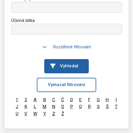
Účinná látka
Rozšířené filtrování
Vyhledat
Vymazat filtrování
1
2
A
B
C
Č
D
E
F
G
H
I
J
K
L
M
N
O
P
Q
R
S
Š
T
U
V
W
Y
Z
Ž