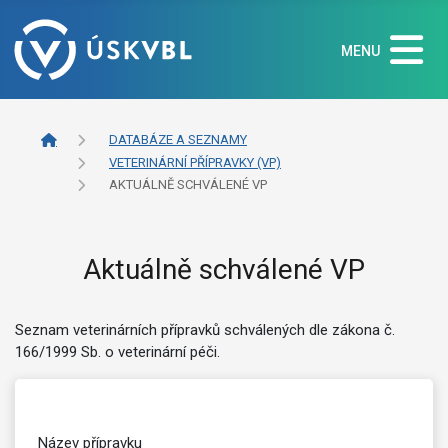
MENU
DATABÁZE A SEZNAMY
VETERINÁRNÍ PŘÍPRAVKY (VP)
AKTUÁLNĚ SCHVÁLENÉ VP
Aktuálně schválené VP
Seznam veterinárních přípravků schválených dle zákona č.
166/1999 Sb. o veterinární péči.
Název přípravku