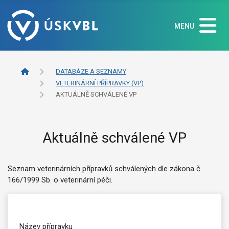
MENU
DATABÁZE A SEZNAMY
VETERINÁRNÍ PŘÍPRAVKY (VP)
AKTUÁLNĚ SCHVÁLENÉ VP
Aktuálně schválené VP
Seznam veterinárních přípravků schválených dle zákona č.
166/1999 Sb. o veterinární péči.
Název přípravku