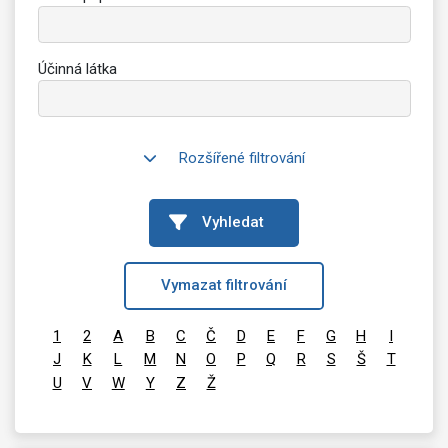
Účinná látka
Rozšířené filtrování
Vyhledat
Vymazat filtrování
1
2
A
B
C
Č
D
E
F
G
H
I
J
K
L
M
N
O
P
Q
R
S
Š
T
U
V
W
Y
Z
Ž