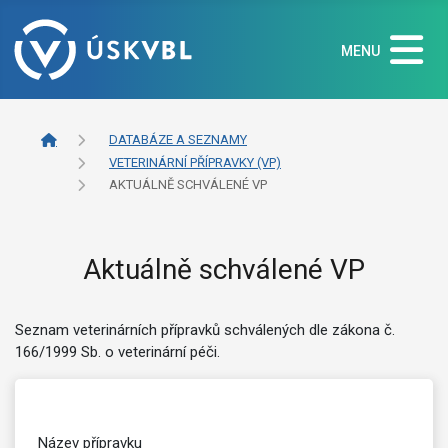
MENU
DATABÁZE A SEZNAMY
VETERINÁRNÍ PŘÍPRAVKY (VP)
AKTUÁLNĚ SCHVÁLENÉ VP
Aktuálně schválené VP
Seznam veterinárních přípravků schválených dle zákona č.
166/1999 Sb. o veterinární péči.
Název přípravku