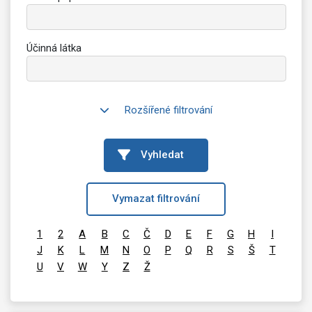
Účinná látka
Rozšířené filtrování
Vyhledat
Vymazat filtrování
1
2
A
B
C
Č
D
E
F
G
H
I
J
K
L
M
N
O
P
Q
R
S
Š
T
U
V
W
Y
Z
Ž